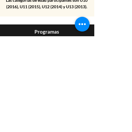
Las categorías de edad participantes son U10
(2016), U11 (2015), U12 (2014) y U13 (2013).
Programas
Entrenamiento Aire Libre
Entrenamiento de Invierno
Campamento
Recursos
Canchas
Horarios
Horarios de Juego
Enlance
EDP
Sam Soccer