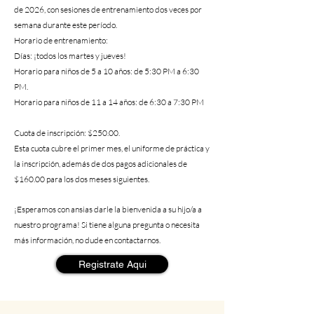
de 2026, con sesiones de entrenamiento dos veces por
semana durante este período.
Horario de entrenamiento:
Días: ¡todos los martes y jueves!
Horario para niños de 5 a 10 años: de 5:30 PM a 6:30
PM.
Horario para niños de 11 a 14 años: de 6:30 a 7:30 PM
Cuota de inscripción: $250.00.
Esta cuota cubre el primer mes, el uniforme de práctica y
la inscripción, además de dos pagos adicionales de
$160.00 para los dos meses siguientes.
¡Esperamos con ansias darle la bienvenida a su hijo/a a
nuestro programa! Si tiene alguna pregunta o necesita
más información, no dude en contactarnos.
Registrate Aqui